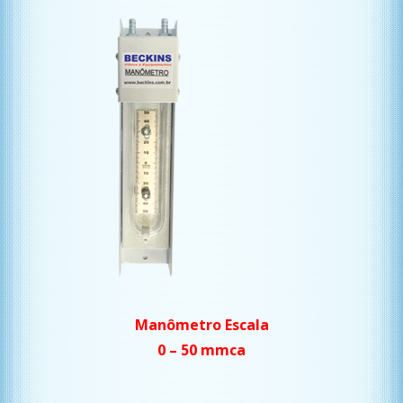
Manômetro Escala
0 – 50 mmca